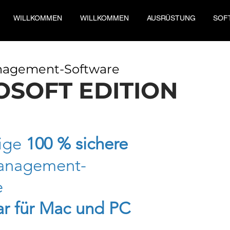
WILLKOMMEN
WILLKOMMEN
AUSRÜSTUNG
SOF
Komplette Podologie-Software für 
podometrische Analyse. Vollstän
nagement-Software
OSOFT
EDITION
zige
100 % sichere
anagement-
e
ar für Mac und PC