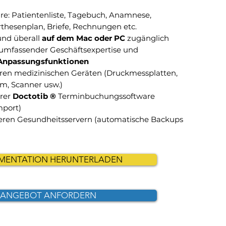
re: Patientenliste, Tagebuch, Anamnese,
thesenplan, Briefe, Rechnungen etc.
 und überall
auf dem Mac oder PC
zugänglich
 umfassender Geschäftsexpertise und
Anpassungsfunktionen
ren medizinischen Geräten (Druckmessplatten,
, Scanner usw.)
hrer
Doctotib ®
Terminbuchungssoftware
mport)
heren Gesundheitsservern (automatische Backups
MENTATION HERUNTERLADEN
ANGEBOT ANFORDERN