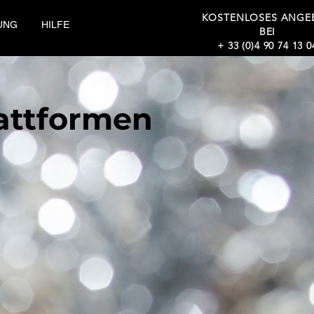
KOSTENLOSES ANGE
UNG
HILFE
BEI
+ 33 (0)4 90 74 13 0
ische
attformen
rer Praxis.
raxen. FOOTWORK,
FOOTLYSER
,
PODOSCAN
,
POUSSOU
attform – podometrische Plattform –