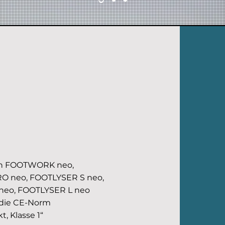
en FOOTWORK neo,
 neo, FOOTLYSER S neo,
neo, FOOTLYSER L neo
 die CE-Norm
, Klasse 1“