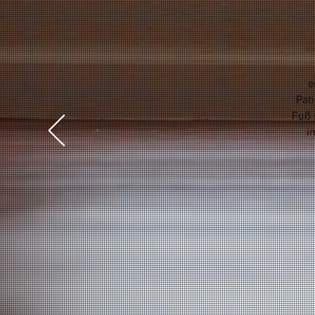
e
Pat
Fuß 
i