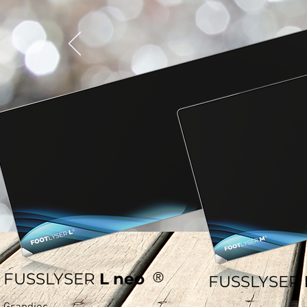
FUSSLYSER
L
neo
®
FUSSLYSER