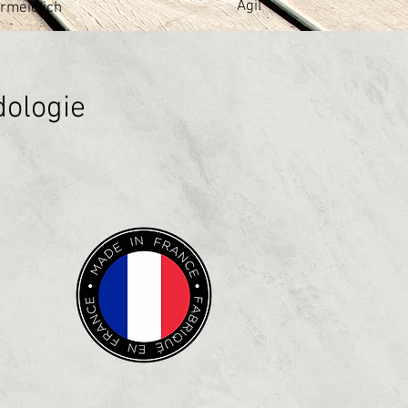
Agil
rmeidlich
dologie