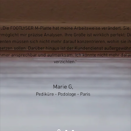
„Die FOOTLYSER M-Platte hat meine Arbeitsweise verändert. Sie
rmöglicht mir präzise Analysen. Ihre Größe ist wirklich perfekt: D
ienten müssen sich nicht mehr darauf konzentrieren, wohin sie i
setzen sollen. Darüber hinaus ist der Kundendienst außergewöhn
mmer ansprechbar und aufmerksam. Ich könnte nicht mehr dara
verzichten."
Marie G,
Pediküre - Podologe - Paris