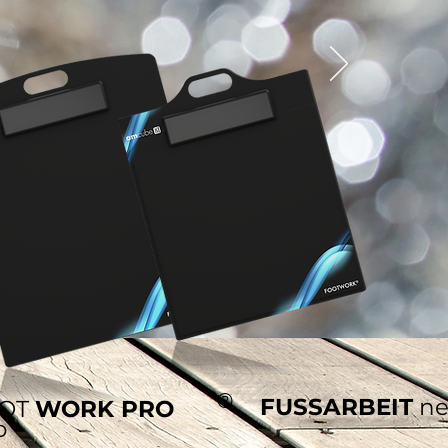
®
FUSSARBEIT
n
OT
WORK PRO
o