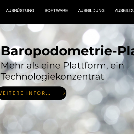
AUSRÜSTUNG
SOFTWARE
AUSBILDUNG
AUSBILD
(51): AMCUBE, Ihr Verbündeter für podolog
Baropodometrie-Pl
d Spezialausbildung
ative Lösungen im Bereich podologischer Diagnosesoftware und Schulungen zur Optimierung Ih
Mehr als eine Plattform, ein
ler
in Frankreich, Entwicklung und Verwaltungssoftware für podologische und medizinische P
Technologiekonzentrat
erät..., Podometrie – Haltung – Ganganalyse – podologische Beurteilung – Baropodometrie-Pl
odologie-Software
WEITERE INFORMATIONEN