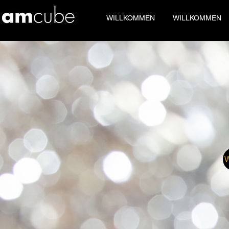
WILLKOMMEN
WILLKOMMEN
Podologen in Nantes 
Diagnosesoftware un
Sind Sie Podologe in Reims (51)? AMCUBE, innov
AMCUBE: Marktführer für
elektronische Schrittzäh
,
Druckplattformen
, Podoscan und Fingerabdruckg
stabilometrische Plattform – Thermoformung –
P