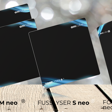
®
®
FO
M
neo
FUSSLYSER
S
neo
ne