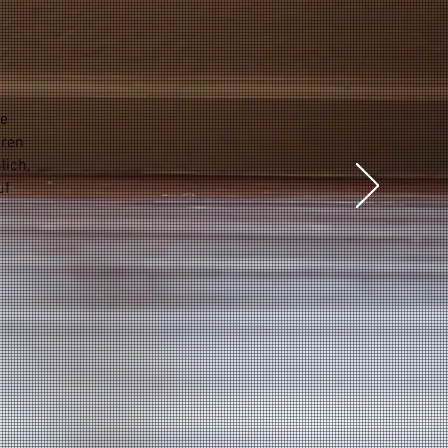
ie
hren
lich,
uf