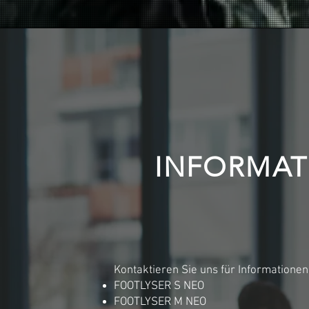
Sind Sie Podologe in Bordeaux (33)? E
innovative podologische Lösungen
ts pour moderniser votre cabinet ? AMCUBE, leader en solutions podologiques, propose des technologies innova
 quotidien grâce à des solutions sur-mesure. Nos logiciels et équipements sont conçus pour répondre aux b
ossiers patients, la planification des rendez-vous, et le suivi des prescriptions tout en accédant à des outi
e le FOOTLYSER et le FOOTWORK PRO permettent des analyses fines des pressions plantaires et de la posture 
n et la fabrication de semelles orthopédiques adaptées aux besoins de vos patients.
x ?
INFORMAT
 est également un pôle important en matière de santé et d’innovation. Les podologues bordelais, évoluant da
ées pour vous aider à tirer le meilleur parti de nos logiciels et équipements.
tics de pointe pour offrir un service de qualité à vos patients.
r du temps, de simplifier vos tâches administratives, et de vous concentrer sur votre expertise clinique.
s praticiens à la recherche d’outils et de technologies performants. En tant que podologue à Bordeaux, vous év
t adaptées à vos besoins. Nos logiciels de gestion et dispositifs de diagnostic, comme les plateformes baro
dès aujourd'hui. AMCUBE est votre partenaire de confiance pour faire évoluer votre cabinet de podologie à 
Kontaktieren Sie uns für Informatione
Bordeaux (33)
pour gérer votre cabinet et offrir des diagnostics précis à vos patients ? AMCUBE, leader dans le domaine de
FOOTLYSER S NEO
lais
FOOTLYSER M NEO
odologie avec des technologies innovantes. Notre objectif est de répondre aux attentes des podologues en mat