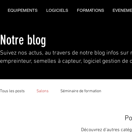
EQUIPEMENTS
LOGICIELS
FORMATIONS
EVENEM
Notre blog
Suivez nos actus, au travers de notre blog infos sur
empreinteur, semelles à capteur, logiciel gestion de 
Tous les posts
Salons
Séminaire de formation
Po
Découvrez d'autres catégo