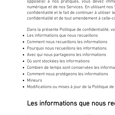
opposé(e) à nos pratiques, vous devez imméd
numérique et de nos Services. En utilisant nos 
confidentialité et le fait de continuer à utiliser
confidentialité et de tout amendement à celle-ci
Dans la présente Politique de confidentialité, v
Les informations que nous recueillons
Comment nous recueillons les informations
Pourquoi nous recueillons les informations
Avec qui nous partageons les informations
Où sont stockées les informations
Combien de temps sont conservées les informa
Comment nous protégeons les informations
Mineurs
Modifications ou mises à jour de la Politique de 
Les informations que nous re