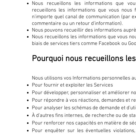
Nous recueillons les informations que vo
recueillons les informations que vous nous 
n'importe quel canal de communication (par e
commentaire ou un retour d'information).
Nous pouvons recueillir des informations auprès
Nous recueillons les informations que vous no
biais de services tiers comme Facebook ou Goo
Pourquoi nous recueillons les
Nous utilisons vos Informations personnelles au
Pour fournir et exploiter les Services
Pour développer, personnaliser et améliorer n
Pour répondre à vos réactions, demandes et re
Pour analyser les schémas de demande et d'util
À d'autres fins internes, de recherche ou de sta
Pour renforcer nos capacités en matière de séc
Pour enquêter sur les éventuelles violations