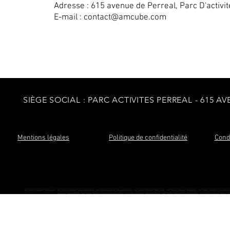
Adresse : 615 avenue de Perreal, Parc D'activi
E-mail :
contact@amcube.com
SIÈGE
SOCIAL : PARC ACTIVITES PERREAL - 615 A
Mentions légales
Politique de confidentialité
Cond
Logiciel podologue Paris
-
Logiciel podologue Marseille
-
Logiciel podologue Toulouse
-
Logiciel podologue Lyon
-
Logiciel podologue Nice
-
Logiciel podologue Nant
podologue Toulon
-
Logiciel podologue Saint-Etienne
-
Logiciel podologue Le Havre
-
Logiciel podologue Grenoble
-
Logiciel podologue Dijo