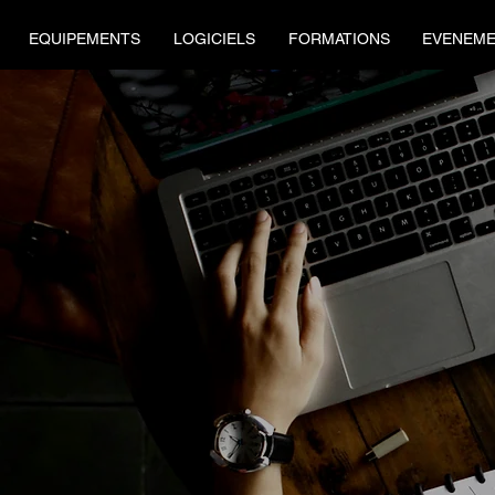
EQUIPEMENTS
LOGICIELS
FORMATIONS
EVENEM