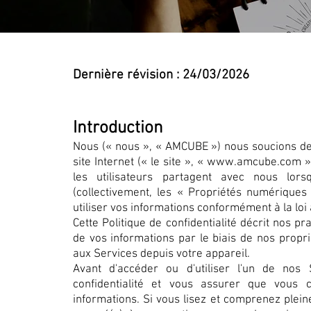
Dernière révision : 24/03/2026
Introduction
Nous (« nous », « AMCUBE ») nous soucions de la
site Internet (« le site », «
www.amcube.com
»
les utilisateurs partagent avec nous lors
(collectivement, les « Propriétés numérique
utiliser vos informations conformément à la loi 
Cette Politique de confidentialité décrit nos pra
de vos informations par le biais de nos propr
aux Services depuis votre appareil.
Avant d'accéder ou d'utiliser l'un de nos S
confidentialité et vous assurer que vous
informations. Si vous lisez et comprenez pleine