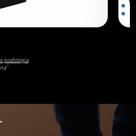
la podología
na"
r