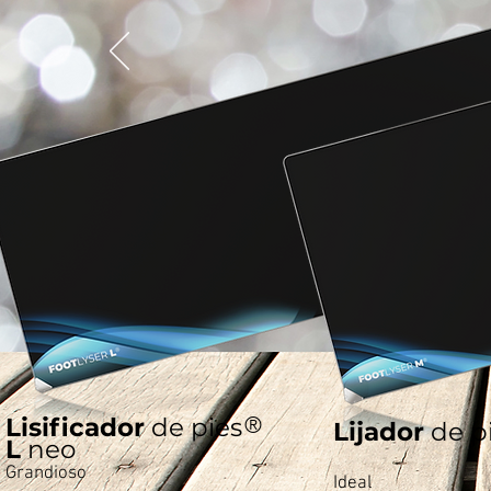
Lisificador
de pies
®
Lijador
de p
L
neo
Grandioso
Ideal