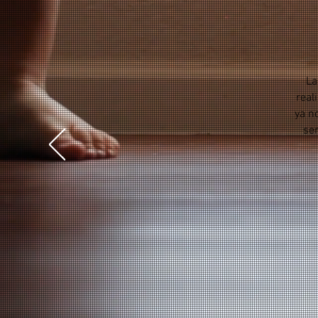
La
real
ya n
ser