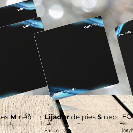
®
®
FO
ies
M
neo
Lijador
de pies
S
neo
Inevi
Básico