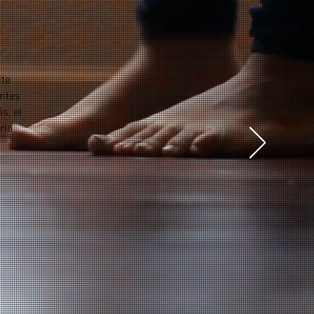
te
entes
s, el
ría