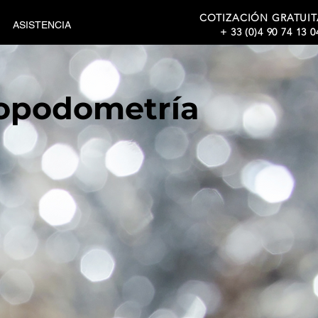
COTIZACIÓN GRATUIT
ASISTENCIA
+ 33 (0)4 90 74 13 0
adoras para
ropodometría
UBE, líder en software y tecnología para
LYSER
,
PODOSCAN
,
POUSSOU
,
plateformes de
me podométrique - plateforme stabilométrique -