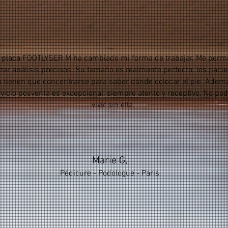
 placa FOOTLYSER M ha cambiado mi forma de trabajar. Me permi
izar análisis precisos. Su tamaño es realmente perfecto: los paci
o tienen que concentrarse para saber dónde colocar el pie. Ademá
vicio posventa es excepcional, siempre atento y receptivo. No pod
vivir sin ella.
Marie G,
Pédicure - Podologue - Paris