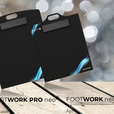
®
FOOT
WORK
né
OT
WORK PRO
néo
Ágil
table