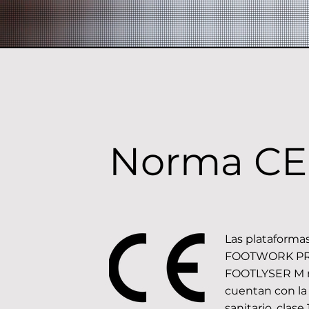
Norma CE
Las plataform
FOOTWORK PRO
FOOTLYSER M 
cuentan con l
sanitario, clase 1