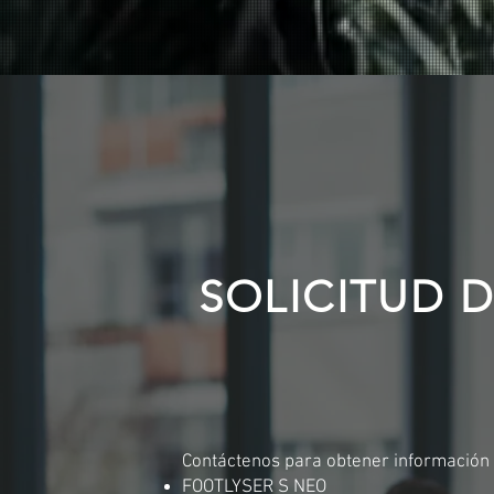
¿Es usted podólogo en Rennes (35)? D
podológicas innovadoras
odernes pour améliorer la gestion de votre cabinet et la qualité de vos diagnostics ? AMCUBE, leader dans 
nt AMCUBE peut transformer votre pratique dans une ville dynamique comme Rennes.
lutions technologiques de pointe. Que ce soit pour optimiser la gestion de votre cabinet ou affiner vos diag
net grâce à un outil intuitif qui intègre la gestion des dossiers patients, le suivi des prescriptions, et l’anal
R permettent une analyse précise de la répartition des pressions plantaires, essentielle pour diagnostiqu
SOLICITUD 
 formations adaptées pour vous aider à maîtriser les outils et technologies avancées nécessaires à votre p
liorer la prise en charge des patients tout en gagnant du temps au quotidien.
 reconnue pour son dynamisme économique et sa qualité de vie. Avec une population diversifiée et une demande
nsi une demande importante pour des soins podologiques diversifiés.
ur clé du secteur médical en Bretagne. Cette dynamique médicale favorise l’innovation et la collaboration ent
râce à son réseau de transport efficace, facilitant l’accès des patients à votre cabinet.
se française spécialisée dans la conception de solutions dédiées aux podologues. Nous nous engageons à fourn
Contáctenos para obtener información 
x besoins spécifiques de votre cabinet.
FOOTLYSER S NEO