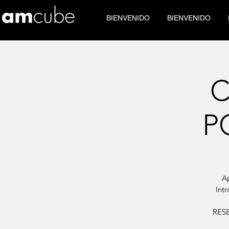
BIENVENIDO
BIENVENIDO
C
P
A
Intr
RES