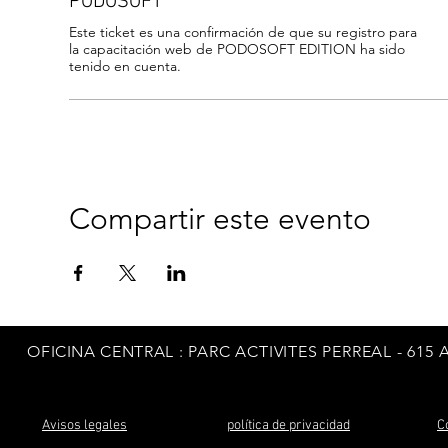
PODOSOFT
Este ticket es una confirmación de que su registro para 
la capacitación web de PODOSOFT EDITION ha sido 
tenido en cuenta.
Compartir este evento
OFICINA CENTRAL
: PARC ACTIVITES PERREAL - 615
Avisos legales
política de privacidad
C