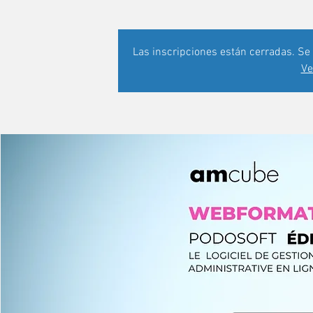
Las inscripciones están cerradas. Se
Ve