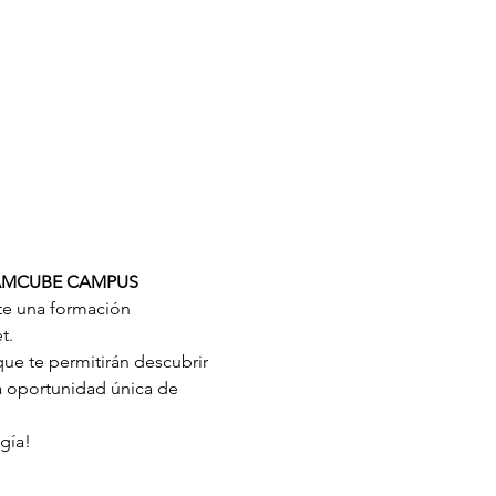
o: AMCUBE CAMPUS
nte una formación 
t.
ue te permitirán descubrir 
a oportunidad única de 
gía!