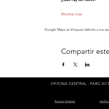
Mostrar más
Google Maps se bloqueó debido a tus ajust
Compartir est
OFICINA CENTRAL
: PARC AC
Avisos legales
políti