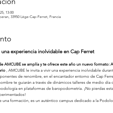
ación
25, 13:00
peran, 33950 Lège-Cap-Ferret, Francia
ento
 experiencia inolvidable en Cap Ferret
 de AMCUBE se amplía y te ofrece este año un nuevo format
ario
 , AMCUBE le invita a vivir una experiencia inolvidable dura
 ponentes de renombre, en el encantador entorno de Cap Ferre
mbre te guiarán a través de dinámicos talleres de medio día q
a podología en plataformas de baropodometría. ¡No pierdas est
perimentados!
 de una formación, es un auténtico campus dedicado a la Podolo