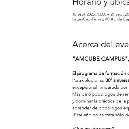
Horario y ubic
18 sept 2025, 13:00 – 21 sept 20
Lège-Cap-Ferret, 40 Av. de Ca
Acerca del ev
"AMCUBE CAMPUS", una
El programa de formación
Para celebrar su 
30º anivers
excepcional, impartida por
Más de 6 podólogos de reno
y dominar la práctica de l
aprender de podólogos ex
¡Este año no se trata sólo
¿Que hay de nuevo?