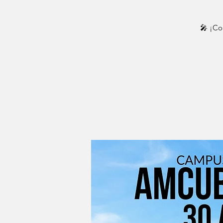
🎤 ¡Co