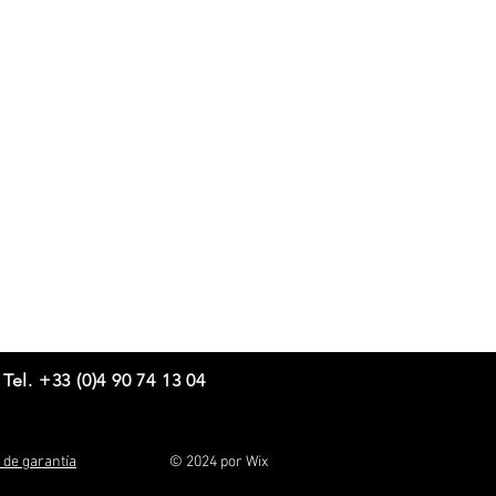
Tel. +33 (0)4 90 74 13 04
 de garantía
© 2024 por
Wix